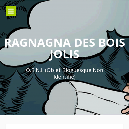
Aller
au
contenu
RAGNAGNA DES BOIS
JOLIS
O.B.N.I. (Objet Bloguesque Non
Identifié)