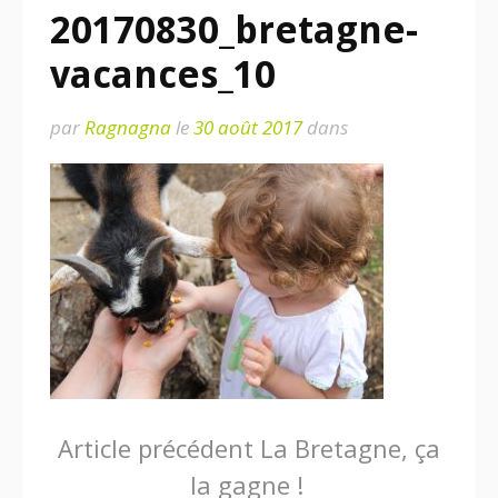
20170830_bretagne-
vacances_10
par
Ragnagna
le
30 août 2017
dans
Lire
Article précédent
La Bretagne, ça
la gagne !
la