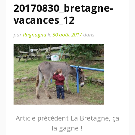
20170830_bretagne-
vacances_12
par
Ragnagna
le
30 août 2017
dans
Lire
Article précédent
La Bretagne, ça
la gagne !
la