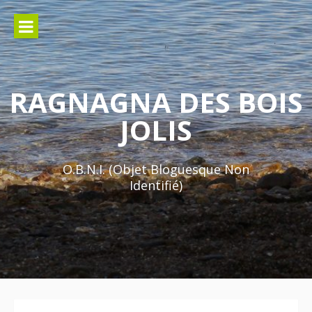
Aller
au
contenu
RAGNAGNA DES BOIS
JOLIS
O.B.N.I. (Objet Bloguesque Non
Identifié)