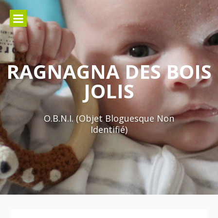
Aller
au
contenu
RAGNAGNA DES BOIS
JOLIS
O.B.N.I. (Objet Bloguesque Non
Identifié)