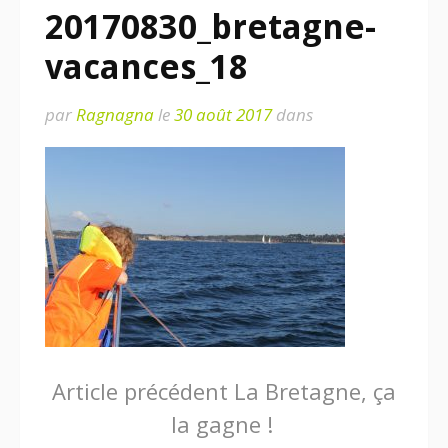
20170830_bretagne-
vacances_18
par
Ragnagna
le
30 août 2017
dans
Lire
Article précédent
La Bretagne, ça
la gagne !
la