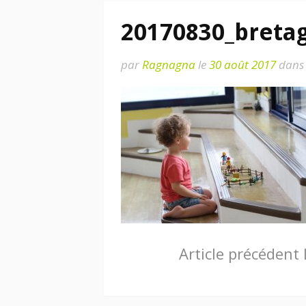
20170830_breta
par
Ragnagna
le
30 août 2017
dans
Lire
Article précédent
la
suite