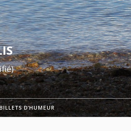
IS
fié)
BILLETS D’HUMEUR