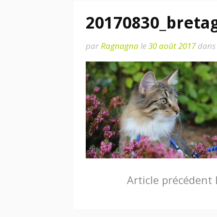
20170830_breta
par
Ragnagna
le
30 août 2017
dans
Lire
Article précédent
la
suite