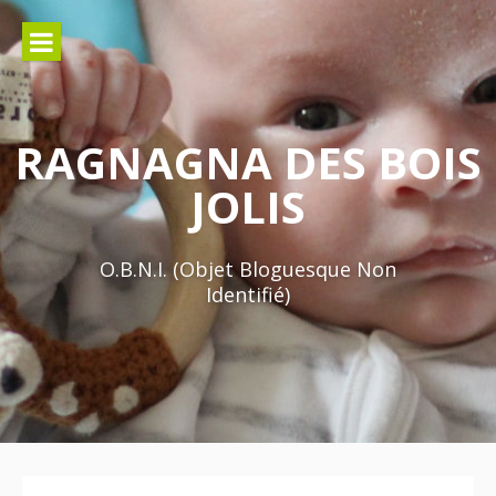
Aller
au
contenu
RAGNAGNA DES BOIS
JOLIS
O.B.N.I. (Objet Bloguesque Non
Identifié)