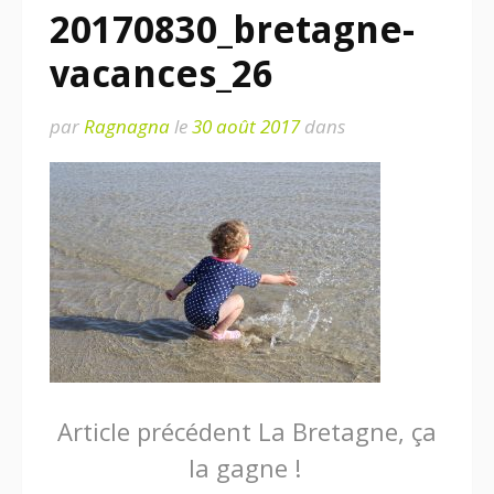
20170830_bretagne-
vacances_26
par
Ragnagna
le
30 août 2017
dans
Lire
Article précédent
La Bretagne, ça
la gagne !
la