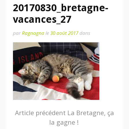
20170830_bretagne-
vacances_27
par
Ragnagna
le
30 août 2017
dans
Lire
Article précédent
La Bretagne, ça
la gagne !
la