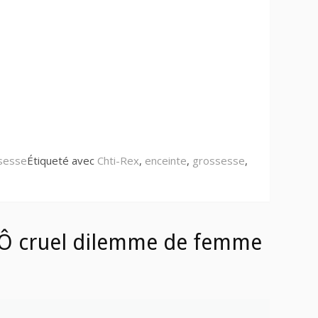
ssesse
Étiqueté avec
Chti-Rex
,
enceinte
,
grossesse
,
“Ô cruel dilemme de femme