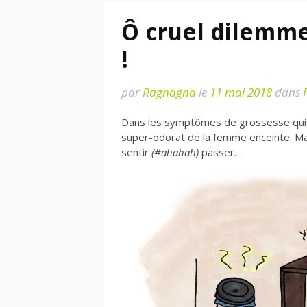
Ô cruel dilemm
!
par
Ragnagna
le
11 mai 2018
dans
Dans les symptômes de grossesse qui pa
super-odorat de la femme enceinte. Ma
sentir
(#ahahah)
passer…