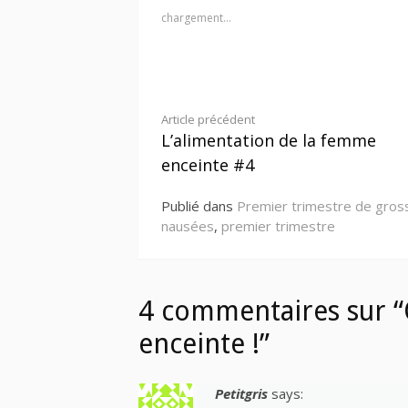
chargement…
Lire
Article précédent
L’alimentation de la femme
la
enceinte #4
suite
Publié dans
Premier trimestre de gro
nausées
,
premier trimestre
4 commentaires sur 
enceinte !”
Petitgris
says: