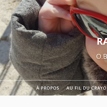
Aller
au
contenu
R
O.B
À PROPOS
AU FIL DU CRAY