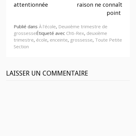
suite
attentionnée
raison ne connaît
point
Publié dans
À l'école
,
Deuxième trimestre de
grossesse
Étiqueté avec
Chti-Rex
,
deuxième
trimestre
,
école
,
enceinte
,
grossesse
,
Toute Petite
Section
LAISSER UN COMMENTAIRE