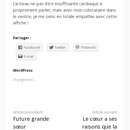
J’ai beau ne pas être insuffisante cardiaque à
proprement parler, mais avec mon colocataire dans
le ventre, je me sens en totale empathie avec cette
affiche !
Partager :
Facebook
Twitter
Pinterest
E-mail
WordPress:
chargement…
Lire
Article précédent
Article suivant
Future grande
Le cœur a ses
la
sœur
raisons que la