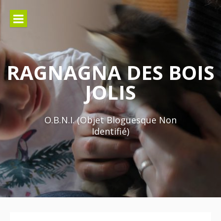
Aller
au
contenu
RAGNAGNA DES BOIS
JOLIS
O.B.N.I. (Objet Bloguesque Non
Identifié)