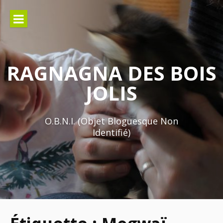
Aller
au
contenu
RAGNAGNA DES BOIS
JOLIS
O.B.N.I. (Objet Bloguesque Non
Identifié)