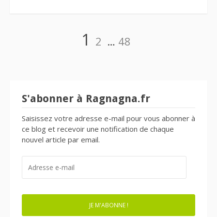
Navigation
Page
Page
Page
1
2
…
48
des
articles
S'abonner à Ragnagna.fr
Saisissez votre adresse e-mail pour vous abonner à
ce blog et recevoir une notification de chaque
nouvel article par email.
ADRESSE
E-
MAIL
JE M'ABONNE !