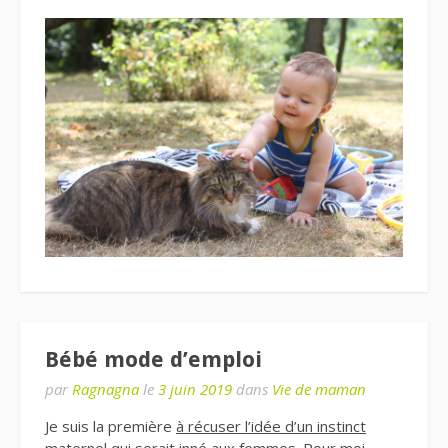
Bébé mode d’emploi
par
Ragnagna
le
3 juin 2019
dans
Vie de maman
Je suis la première
à récuser l’idée d’un instinct
maternel
qui serait inné aux femmes. Pour moi