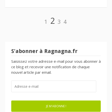
Navigation
Page
Page
Page
Page
2
1
3
4
des
articles
S'abonner à Ragnagna.fr
Saisissez votre adresse e-mail pour vous abonner à
ce blog et recevoir une notification de chaque
nouvel article par email.
ADRESSE
E-
MAIL
JE M'ABONNE !