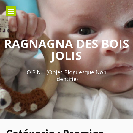
Aller
au
contenu
RAGNAGNA DES BOIS
JOLIS
O.B.N.I. (Objet Bloguesque Non
Identifié)