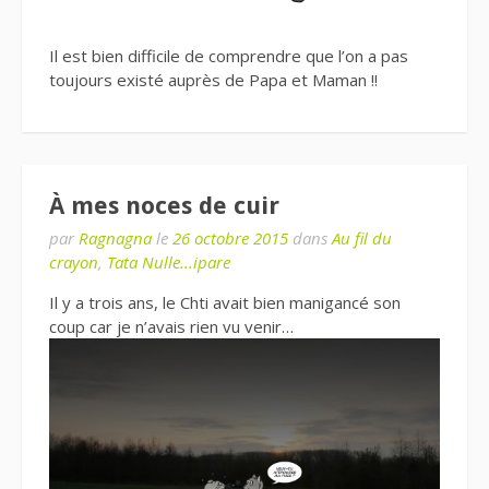
Il est bien difficile de comprendre que l’on a pas
toujours existé auprès de Papa et Maman !!
À mes noces de cuir
par
Ragnagna
le
26 octobre 2015
dans
Au fil du
crayon
,
Tata Nulle...ipare
Il y a trois ans, le Chti avait bien manigancé son
coup car je n’avais rien vu venir…