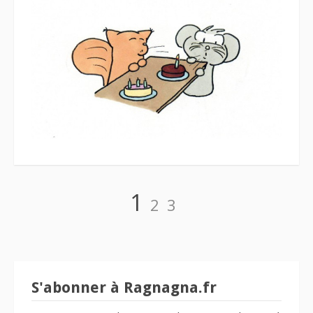
Navigation
Page
Page
Page
1
2
3
des
articles
S'abonner à Ragnagna.fr