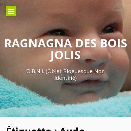
Aller
au
contenu
RAGNAGNA DES BOIS
JOLIS
O.B.N.I. (Objet Bloguesque Non
Identifié)