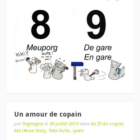
Un amour de copain
par
Ragnagna
le
30 juillet 2013
dans
Au fil du crayon
,
Ma L♥uve Story
,
Tata Nulle...ipare