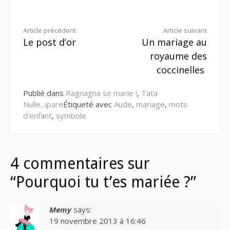
Lire
Article précédent
Article suivant
Le post d’or
Un mariage au
la
royaume des
suite
coccinelles
Publié dans
Ragnagna se marie !
,
Tata
Nulle...ipare
Étiqueté avec
Aude
,
mariage
,
mots
d'enfant
,
symbole
4 commentaires sur
“Pourquoi tu t’es mariée ?”
Memy
says:
19 novembre 2013 à 16:46