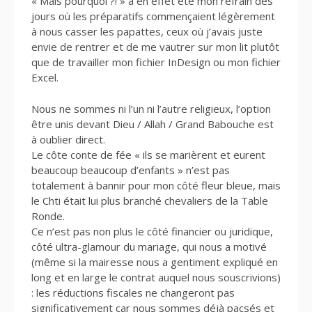
« Mais pourquoi ?! » a en effet été mon refrain des
jours où les préparatifs commençaient légèrement
à nous casser les papattes, ceux où j’avais juste
envie de rentrer et de me vautrer sur mon lit plutôt
que de travailler mon fichier InDesign ou mon fichier
Excel.
Nous ne sommes ni l’un ni l’autre religieux, l’option
être unis devant Dieu / Allah / Grand Babouche est
à oublier direct.
Le côte conte de fée « ils se marièrent et eurent
beaucoup beaucoup d’enfants » n’est pas
totalement à bannir pour mon côté fleur bleue, mais
le Chti était lui plus branché chevaliers de la Table
Ronde.
Ce n’est pas non plus le côté financier ou juridique,
côté ultra-glamour du mariage, qui nous a motivé
(même si la mairesse nous a gentiment expliqué en
long et en large le contrat auquel nous souscrivions)
: les réductions fiscales ne changeront pas
significativement car nous sommes déjà pacsés et