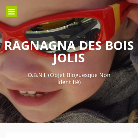
Aller
au
contenu
RAGNAGNA DES BOIS
JOLIS
O.B.N.I. (Objet Bloguesque Non
Identifié)