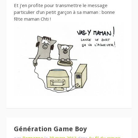
Et j’en profite pour transmettre le message
particulier d’un petit garçon à sa maman : bonne
fête maman Chti !
Génération Game Boy
par
Ragnagna
le
28 mars 2013
dans
Au fil du crayon
,