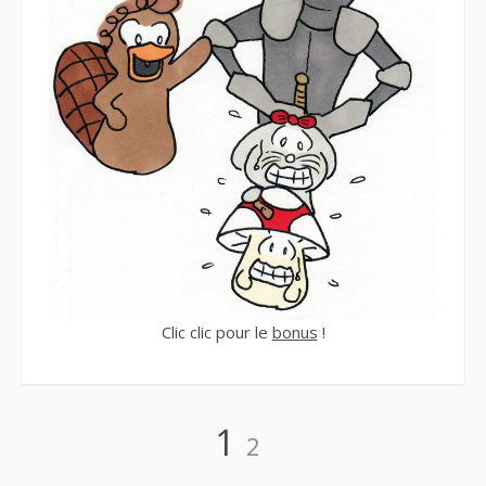
Clic clic pour le
bonus
!
Navigation
Page
Page
1
2
des