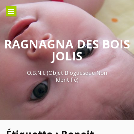
Aller
au
contenu
RAGNAGNA DES BOIS
JOLIS
O.B.N.I. (Objet Bloguesque Non
Identifié)