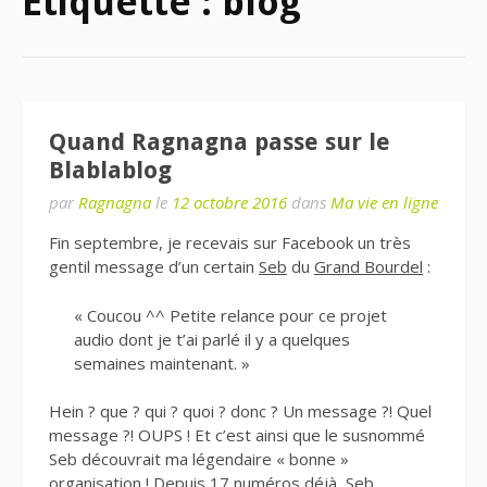
Étiquette : blog
Quand Ragnagna passe sur le
Blablablog
par
Ragnagna
le
12 octobre 2016
dans
Ma vie en ligne
Fin septembre, je recevais sur Facebook un très
gentil message d’un certain
Seb
du
Grand Bourdel
:
« Coucou ^^ Petite relance pour ce projet
audio dont je t’ai parlé il y a quelques
semaines maintenant. »
Hein ? que ? qui ? quoi ? donc ? Un message ?! Quel
message ?! OUPS ! Et c’est ainsi que le susnommé
Seb découvrait ma légendaire « bonne »
organisation ! Depuis 17 numéros déjà, Seb