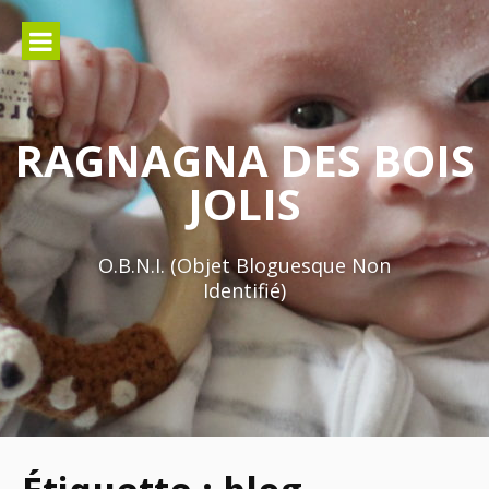
Aller
au
contenu
RAGNAGNA DES BOIS
JOLIS
O.B.N.I. (Objet Bloguesque Non
Identifié)