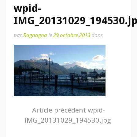
wpid-
IMG_20131029_194530.j
par
Ragnagna
le
29 octobre 2013
dans
Lire
Article précédent
wpid-
IMG_20131029_194530.jpg
la
suite