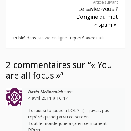
Lire
Article suivant
Le saviez-vous ?
la
L’origine du mot
suite
« spam »
Publié dans
Ma vie en ligne
Étiqueté avec
Fail!
2 commentaires sur “« You
are all focus »”
Daria McKormick
says:
4 avril 2011 à 16:47
Toi aussi tu joues à LOL ? :'( – j’avais pas
repéré quand j’ai vu ce screen.
Tout le monde joue à ça en ce moment.
RRrrrr.