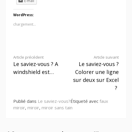
E-mail
WordPress:
chargement…
Lire
Article précédent
Article suivant
Le saviez-vous ? A
Le saviez-vous ?
la
windshield est…
Colorer une ligne
suite
sur deux sur Excel
?
Publié dans
Le saviez-vous?
Étiqueté avec
faux
miroir
,
miroir
,
miroir sans tain