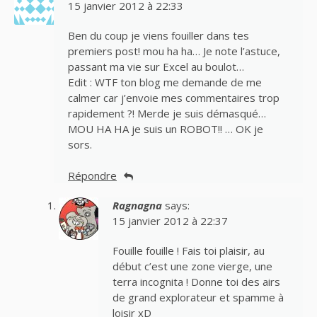
15 janvier 2012 à 22:33
Ben du coup je viens fouiller dans tes
premiers post! mou ha ha… Je note l’astuce,
passant ma vie sur Excel au boulot…
Edit : WTF ton blog me demande de me
calmer car j’envoie mes commentaires trop
rapidement ?! Merde je suis démasqué…
MOU HA HA je suis un ROBOT!! … OK je
sors.
Répondre
Ragnagna
says:
15 janvier 2012 à 22:37
Fouille fouille ! Fais toi plaisir, au
début c’est une zone vierge, une
terra incognita ! Donne toi des airs
de grand explorateur et spamme à
loisir xD