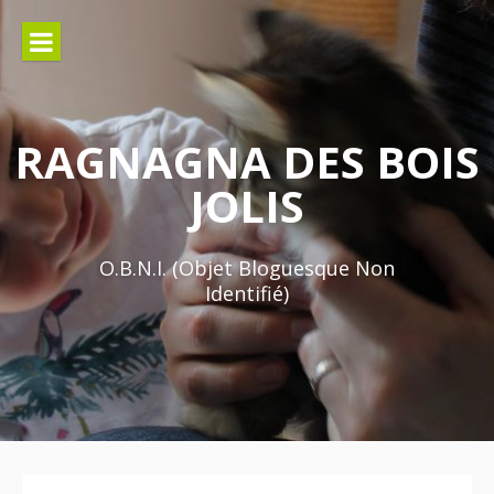
Aller
au
contenu
RAGNAGNA DES BOIS
JOLIS
O.B.N.I. (Objet Bloguesque Non
Identifié)