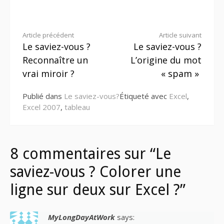
Lire
Article précédent
Article suivant
Le saviez-vous ?
Le saviez-vous ?
la
Reconnaître un
L’origine du mot
suite
vrai miroir ?
« spam »
Publié dans
Le saviez-vous?
Étiqueté avec
Excel
,
Excel 2007
,
tableau
8 commentaires sur “Le
saviez-vous ? Colorer une
ligne sur deux sur Excel ?”
MyLongDayAtWork
says: