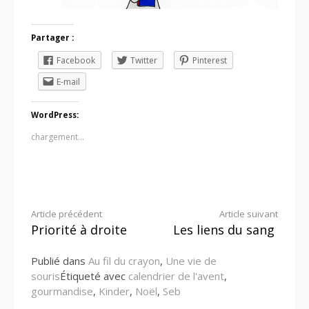
Partager :
Facebook
Twitter
Pinterest
E-mail
WordPress:
chargement…
Lire
Article précédent
Article suivant
Priorité à droite
Les liens du sang
la
Publié dans
Au fil du crayon
,
Une vie de
suite
souris
Étiqueté avec
calendrier de l'avent
,
gourmandise
,
Kinder
,
Noël
,
Seb