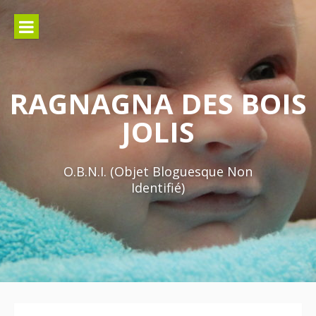
Aller
au
contenu
RAGNAGNA DES BOIS
JOLIS
O.B.N.I. (Objet Bloguesque Non
Identifié)