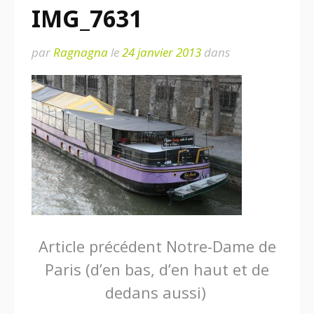
IMG_7631
par
Ragnagna
le
24 janvier 2013
dans
Lire
Article précédent
Notre-Dame de
Paris (d’en bas, d’en haut et de
la
dedans aussi)
suite