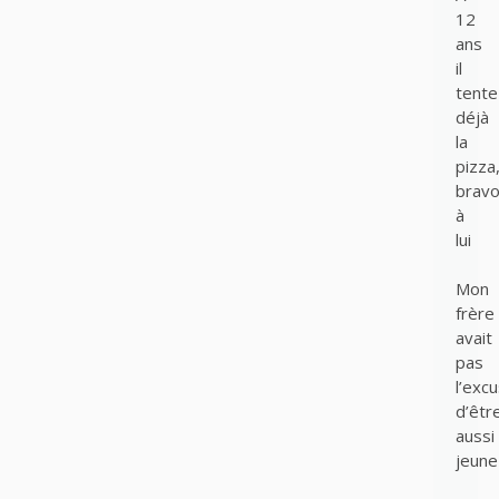
12
ans
il
tente
déjà
la
pizza
brav
à
lui
Mon
frère
avait
pas
l’exc
d’êtr
aussi
jeune