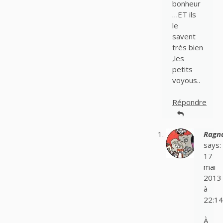
bonheur
…ET ils
le
savent
très bien
,les
petits
voyous..
Répondre
Ragn
says:
17
mai
2013
à
22:14
À