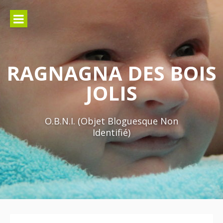
Aller
au
contenu
RAGNAGNA DES BOIS
JOLIS
O.B.N.I. (Objet Bloguesque Non
Identifié)