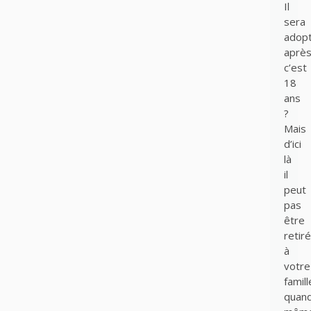
Il
sera
adopt
aprè
c’est
18
ans
?
Mais
d’ici
là
il
peut
pas
être
retiré
à
votre
famill
quan