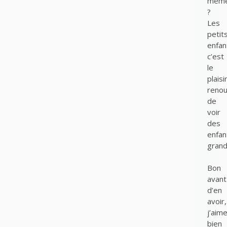
mêm
?
Les
petit
enfan
c’est
le
plaisi
renou
de
voir
des
enfan
grand
Bon
avant
d’en
avoir,
j’aime
bien