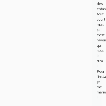
des
enfan
tout
court
mais
ça
c’est
l’aven
qui
nous
le
dira
!
Pour
l’inst
je
me
marie
!