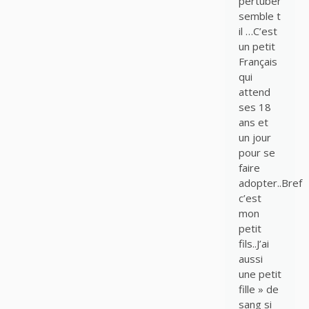
pertuber
semble t
il …C’est
un petit
Français
qui
attend
ses 18
ans et
un jour
pour se
faire
adopter..Bref
c’est
mon
petit
fils..J’ai
aussi
une petit
fille » de
sang si