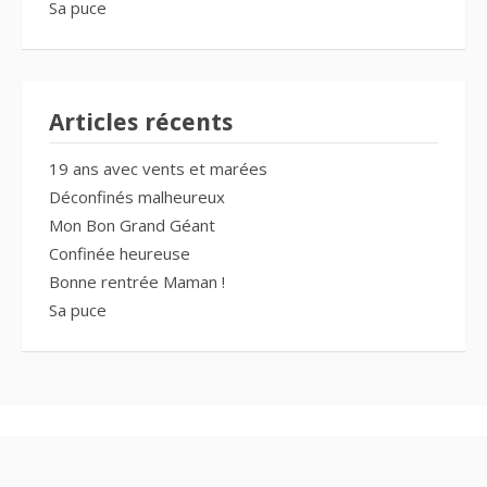
Sa puce
Articles récents
19 ans avec vents et marées
Déconfinés malheureux
Mon Bon Grand Géant
Confinée heureuse
Bonne rentrée Maman !
Sa puce
Copyright © 2026 Ragnagna des Bois Jolis. Tous droits réservés.
Thème Fooding par
FRT