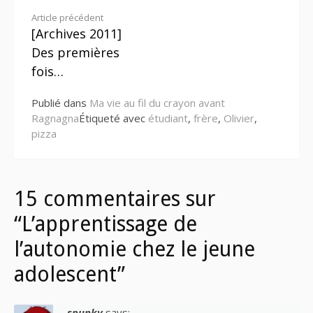
Lire
Article précédent
[Archives 2011]
la
Des premières
suite
fois…
Publié dans
Ma vie au fil du crayon avant
Ragnagna
Étiqueté avec
étudiant
,
frère
,
Olivier
,
pizza
15 commentaires sur
“L’apprentissage de
l’autonomie chez le jeune
adolescent”
spunky
says: