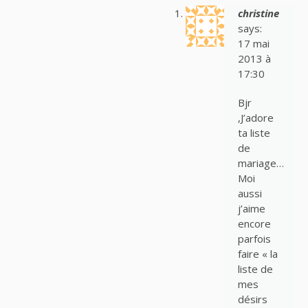
christine
says:
17 mai
2013 à
17:30
Bjr
,J’adore
ta liste
de
mariage…
Moi
aussi
j’aime
encore
parfois
faire « la
liste de
mes
désirs