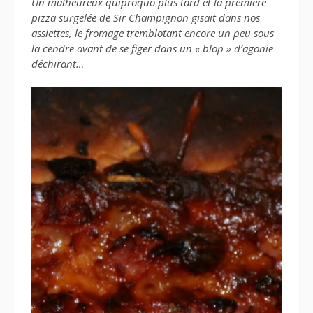
Un malheureux quiproquo plus tard et la première
pizza surgelée de Sir Champignon gisait dans nos
assiettes, le fromage tremblotant encore un peu sous
la cendre avant de se figer dans un « blop » d’agonie
déchirant…