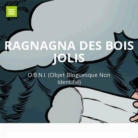
Aller
au
contenu
RAGNAGNA DES BOIS
JOLIS
O.B.N.I. (Objet Bloguesque Non
Identifié)