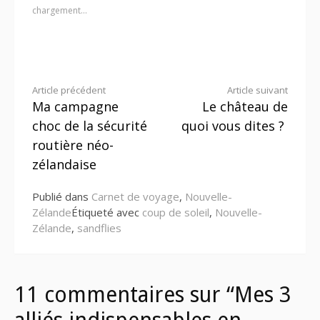
chargement…
Lire
Article précédent
Article suivant
Ma campagne
Le château de
la
choc de la sécurité
quoi vous dites ?
suite
routière néo-
zélandaise
Publié dans
Carnet de voyage
,
Nouvelle-
Zélande
Étiqueté avec
coup de soleil
,
Nouvelle-
Zélande
,
sandflies
11 commentaires sur “Mes 3