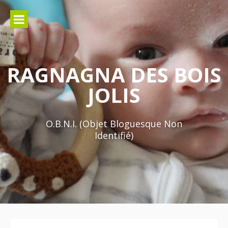
Aller
au
contenu
RAGNAGNA DES BOIS
JOLIS
O.B.N.I. (Objet Bloguesque Non
Identifié)