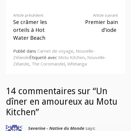
Lire
Article précédent
Article suivant
Se crâmer les
Premier bain
la
orteils à Hot
d’iode
suite
Water Beach
Publié dans
Carnet de voyage
,
Nouvelle-
Zélande
Étiqueté avec
Motu Kitchen
,
Nouvelle-
Zélande
,
The Coromandel
,
Whitianga
14 commentaires sur “Un
dîner en amoureux au Motu
Kitchen”
Severine - Native du Monde
says: