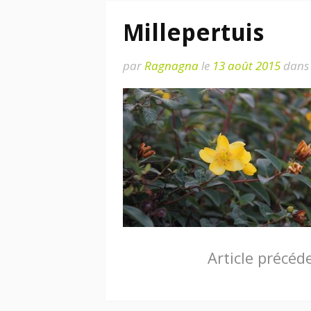
Millepertuis
par
Ragnagna
le
13 août 2015
dans
Lire
Article précéd
la
suite