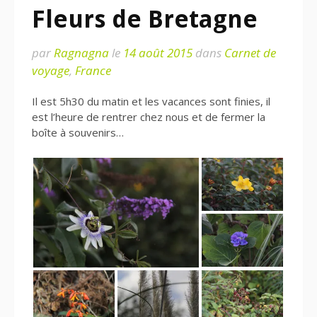
Fleurs de Bretagne
par
Ragnagna
le
14 août 2015
dans
Carnet de
voyage
,
France
Il est 5h30 du matin et les vacances sont finies, il
est l’heure de rentrer chez nous et de fermer la
boîte à souvenirs…