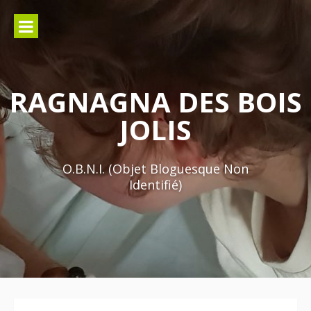
Aller
au
contenu
RAGNAGNA DES BOIS
JOLIS
O.B.N.I. (Objet Bloguesque Non
Identifié)