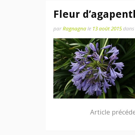
Fleur d’agapent
par
Ragnagna
le
13 août 2015
dans
Lire
Article précéd
la
suite