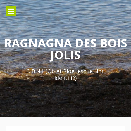
Aller
au
contenu
RAGNAGNA DES BOIS
JOLIS
O.B.N.I. (Objet Bloguesque Non
Identifié)