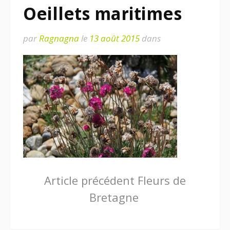
Oeillets maritimes
par
Ragnagna
le
13 août 2015
dans
Lire
Article précédent
Fleurs de
Bretagne
la
suite