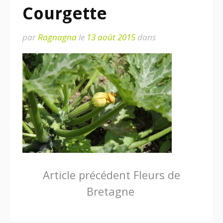
Courgette
par
Ragnagna
le
13 août 2015
dans
Lire
Article précédent
Fleurs de
Bretagne
la
suite