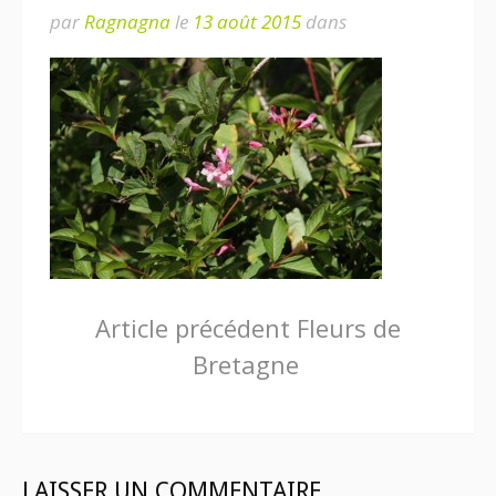
par
Ragnagna
le
13 août 2015
dans
Lire
Article précédent
Fleurs de
Bretagne
la
suite
LAISSER UN COMMENTAIRE