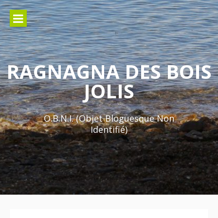
Aller
au
contenu
RAGNAGNA DES BOIS
JOLIS
O.B.N.I. (Objet Bloguesque Non
Identifié)