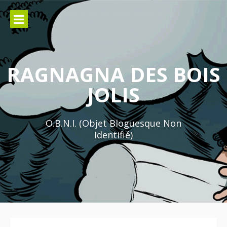
Aller
au
contenu
RAGNAGNA DES BOIS
JOLIS
O.B.N.I. (Objet Bloguesque Non
Identifié)