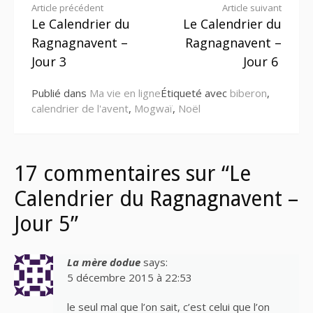
Lire
Article précédent
Article suivant
Le Calendrier du
Le Calendrier du
la
Ragnagnavent –
Ragnagnavent –
suite
Jour 3
Jour 6
Publié dans
Ma vie en ligne
Étiqueté avec
biberon
,
calendrier de l'avent
,
Mogwaï
,
Noël
17 commentaires sur “Le
Calendrier du Ragnagnavent –
Jour 5”
La mère dodue
says:
5 décembre 2015 à 22:53
le seul mal que l’on sait, c’est celui que l’on