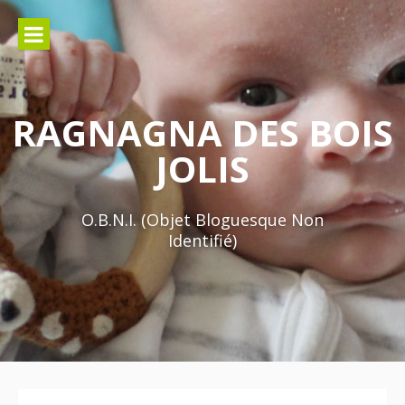
Aller
au
contenu
RAGNAGNA DES BOIS
JOLIS
O.B.N.I. (Objet Bloguesque Non
Identifié)