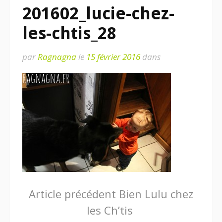
201602_lucie-chez-
les-chtis_28
par
Ragnagna
le
15 février 2016
dans
Lire
Article précédent
Bien Lulu chez
les Ch’tis
la