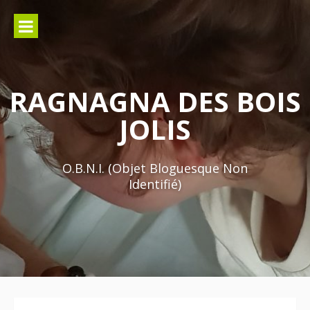
Aller
au
contenu
RAGNAGNA DES BOIS
JOLIS
O.B.N.I. (Objet Bloguesque Non
Identifié)