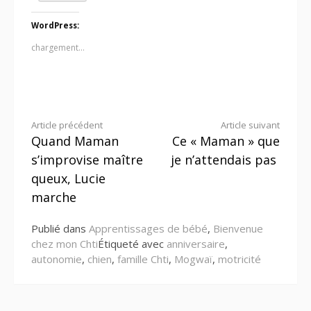
WordPress:
chargement…
Lire
Article précédent
Article suivant
Quand Maman
Ce « Maman » que
la
s’improvise maître
je n’attendais pas
suite
queux, Lucie
marche
Publié dans
Apprentissages de bébé
,
Bienvenue
chez mon Chti
Étiqueté avec
anniversaire
,
autonomie
,
chien
,
famille Chti
,
Mogwaï
,
motricité