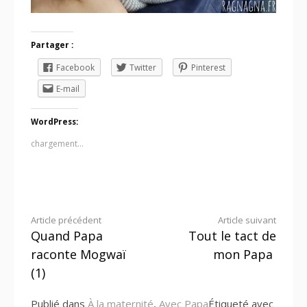
Partager :
Facebook
Twitter
Pinterest
E-mail
WordPress:
chargement…
Lire
Article précédent
Article suivant
Quand Papa
Tout le tact de
la
raconte Mogwaï
mon Papa
suite
(1)
Publié dans
À la maternité
,
Avec Papa
Étiqueté avec