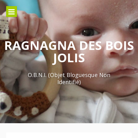
Aller
au
contenu
RAGNAGNA DES BOIS
JOLIS
O.B.N.I. (Objet Bloguesque Non
Identifié)