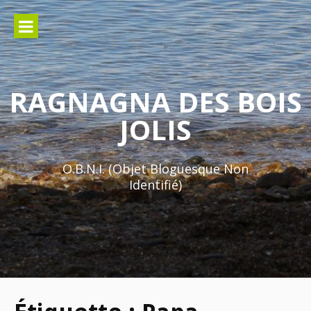
Aller
au
contenu
RAGNAGNA DES BOIS
JOLIS
O.B.N.I. (Objet Bloguesque Non
Identifié)