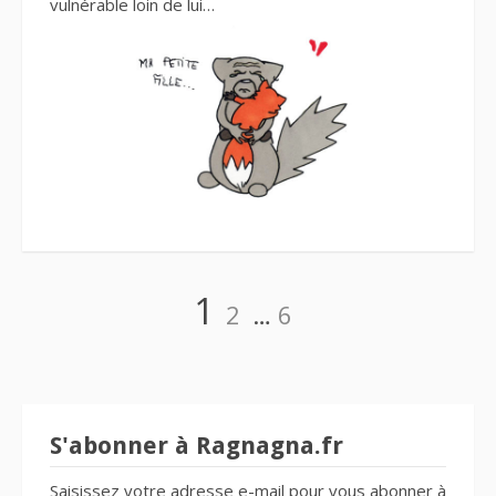
vulnérable loin de lui…
Navigation
Page
Page
Page
1
2
…
6
des
articles
S'abonner à Ragnagna.fr
Saisissez votre adresse e-mail pour vous abonner à