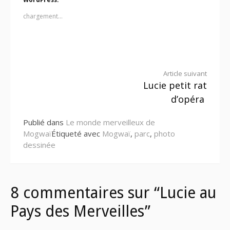
WordPress:
chargement…
Lire
Article suivant
Lucie petit rat
la
d’opéra
suite
Publié dans
Le monde merveilleux de
Mogwaï
Étiqueté avec
Mogwaï
,
parc
,
photo
dessinée
8 commentaires sur “Lucie au
Pays des Merveilles”