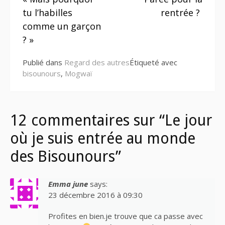
la
tu l’habilles
rentrée ?
suite
comme un garçon
? »
Publié dans
Regard des autres
Étiqueté avec
bisounours
,
Mogwaï
12 commentaires sur “Le jour
où je suis entrée au monde
des Bisounours”
Emma june
says:
23 décembre 2016 à 09:30
Profites en bien.je trouve que ca passe avec