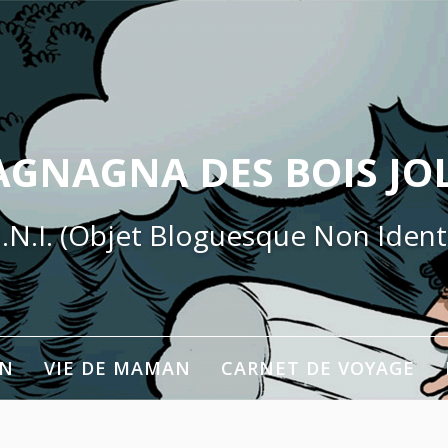
AGNAGNA DES BOIS JOL
.N.I. (Objet Bloguesque Non Identi
ON
VIE DE MAMAN
CARNET DE VOYAGE