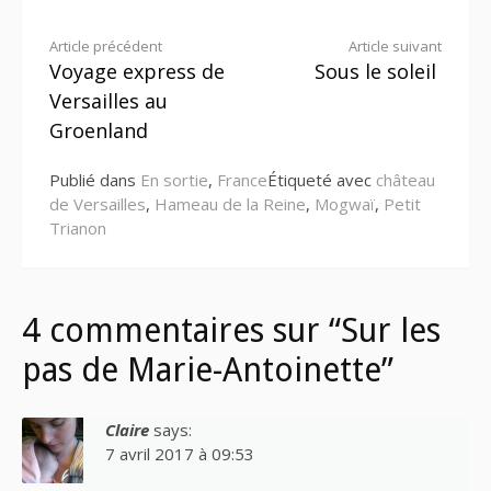
Lire
Article précédent
Article suivant
Voyage express de
Sous le soleil
la
Versailles au
suite
Groenland
Publié dans
En sortie
,
France
Étiqueté avec
château
de Versailles
,
Hameau de la Reine
,
Mogwaï
,
Petit
Trianon
4 commentaires sur “Sur les
pas de Marie-Antoinette”
Claire
says:
7 avril 2017 à 09:53