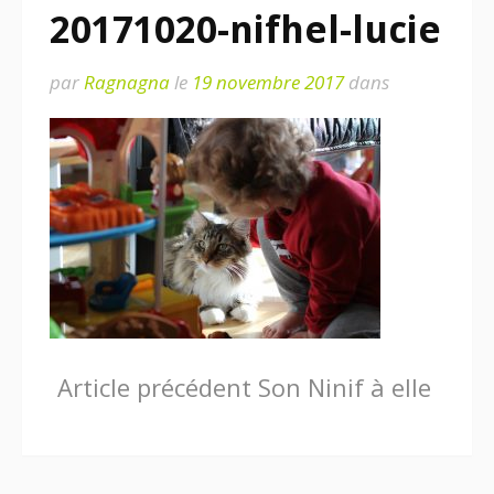
20171020-nifhel-lucie
par
Ragnagna
le
19 novembre 2017
dans
Lire
Article précédent
Son Ninif à elle
la
suite