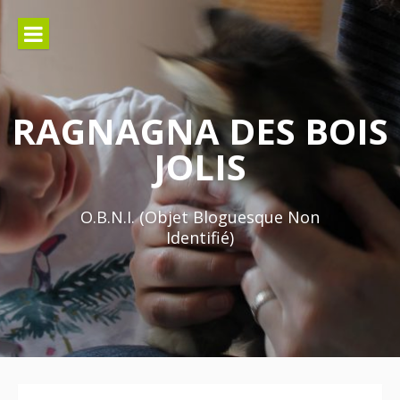
Aller
au
contenu
RAGNAGNA DES BOIS
JOLIS
O.B.N.I. (Objet Bloguesque Non
Identifié)