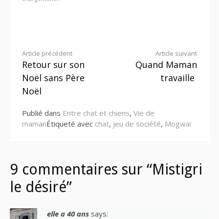
Lire
Article précédent
Article suivant
Retour sur son
Quand Maman
la
Noël sans Père
travaille
suite
Noël
Publié dans
Entre chat et chiens
,
Vie de
maman
Étiqueté avec
chat
,
jeu de société
,
Mogwaï
9 commentaires sur “Mistigri
le désiré”
elle a 40 ans
says: