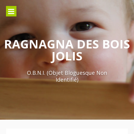
Aller
au
contenu
RAGNAGNA DES BOIS
JOLIS
O.B.N.I. (Objet Bloguesque Non
Identifié)