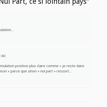
l Part, ce si lointain pays”
mulation…
7:40
rmulation positive plus claire comme « je reste dans
aison » parce que sinon « nul part » ressort…