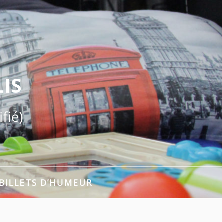
IS
fié)
BILLETS D’HUMEUR