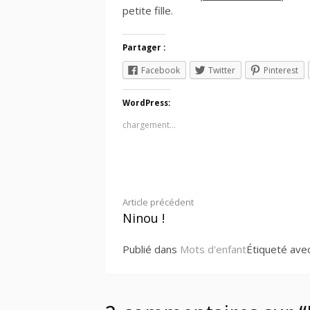
petite fille.
Partager :
Facebook
Twitter
Pinterest
WordPress:
chargement…
Lire
Article précédent
Ninou !
la
Publié dans
Mots d'enfant
Étiqueté ave
suite