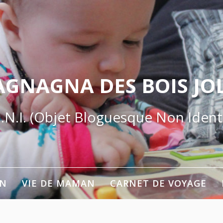
AGNAGNA DES BOIS JOL
.N.I. (Objet Bloguesque Non Identi
ON
VIE DE MAMAN
CARNET DE VOYAGE