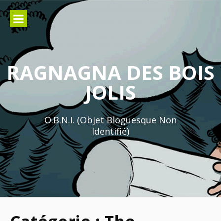
Aller
au
contenu
RAGNAGNA DES BOIS
JOLIS
O.B.N.I. (Objet Bloguesque Non
Identifié)