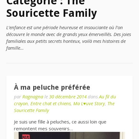
Catégorie : The
Souricette Family
L’enfance est une période heureuse et insouciante où l’on
découvre le monde avec de grands yeux émerveillés. Des joies
familiales aux petits secrets honteux, voilà mes histoires de
famille…
À ma peluche préférée
par
Ragnagna
le
30 décembre 2014
dans
Au fil du
crayon
,
Entre chat et chiens
,
Ma L♥uve Story
,
The
Souricette Family
Je suis une fille à peluches, ce aussi loin que
remontent mes souvenirs…