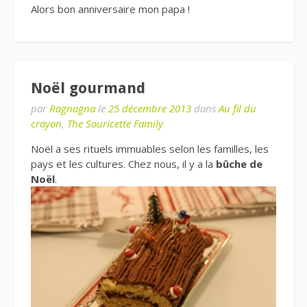
Alors bon anniversaire mon papa !
Noël gourmand
par
Ragnagna
le
25 décembre 2013
dans
Au fil du
crayon
,
The Souricette Family
Noël a ses rituels immuables selon les familles, les
pays et les cultures. Chez nous, il y a la
bûche de
Noël
.