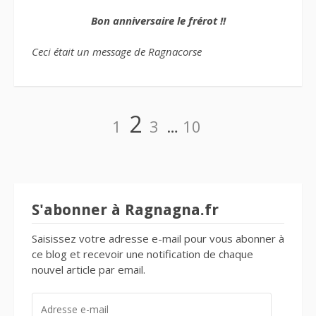
Bon anniversaire le frérot !!
Ceci était un message de Ragnacorse
Navigation
Page
Page
Page
Page
2
1
3
…
10
des
articles
S'abonner à Ragnagna.fr
Saisissez votre adresse e-mail pour vous abonner à
ce blog et recevoir une notification de chaque
nouvel article par email.
ADRESSE
E-