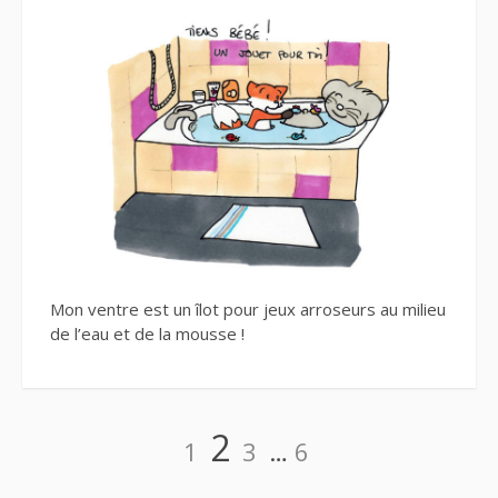
Mon ventre est un îlot pour jeux arroseurs au milieu
de l’eau et de la mousse !
Navigation
Page
Page
Page
Page
2
1
3
…
6
des