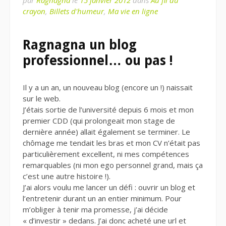
par
Ragnagna
le
15 janvier 2012
dans
Au fil du
crayon
,
Billets d'humeur
,
Ma vie en ligne
Ragnagna un blog
professionnel… ou pas !
Il y a un an, un nouveau blog (encore un !) naissait
sur le web.
J’étais sortie de l’université depuis 6 mois et mon
premier CDD (qui prolongeait mon stage de
dernière année) allait également se terminer. Le
chômage me tendait les bras et mon CV n’était pas
particulièrement excellent, ni mes compétences
remarquables (ni mon ego personnel grand, mais ça
c’est une autre histoire !).
J’ai alors voulu me lancer un défi : ouvrir un blog et
l’entretenir durant un an entier minimum. Pour
m’obliger à tenir ma promesse, j’ai décide
« d’investir » dedans. J’ai donc acheté une url et