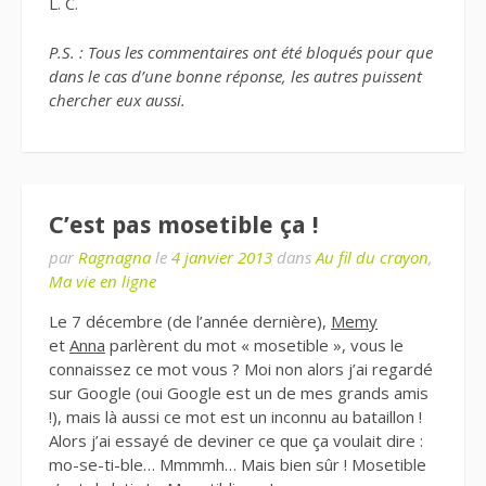
L. C.
P.S. : Tous les commentaires ont été bloqués pour que
dans le cas d’une bonne réponse, les autres puissent
chercher eux aussi.
C’est pas mosetible ça !
par
Ragnagna
le
4 janvier 2013
dans
Au fil du crayon
,
Ma vie en ligne
Le 7 décembre (de l’année dernière),
Memy
et
Anna
parlèrent du mot « mosetible », vous le
connaissez ce mot vous ? Moi non alors j’ai regardé
sur Google (oui Google est un de mes grands amis
!), mais là aussi ce mot est un inconnu au bataillon !
Alors j’ai essayé de deviner ce que ça voulait dire :
mo-se-ti-ble… Mmmmh… Mais bien sûr ! Mosetible