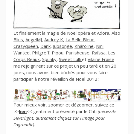
Et finalement la magie de Noël opéra et
Adora
,
Also
Blius
,
AngelMJ
,
Audrey K
,
La Belle Bleue
,
Crazyqueen
,
Dank
,
Jubsonge
,
Khâroline
,
Nini
Wanted
,
Philgreff
,
Pipou
,
Punisheuse
,
Raïssa
,
Les
Corps Beaux
,
Spunky
,
Sweet Lulli
et
Vilaine Fraise
me rejoignirent sur ce projet un peu taré et en 20
jours, nous avons bien bûchés pour vous faire
participer à notre réveillon de Noël 2012 :
Pour mieux voir, zoomer et dézoomer, suivez ce
>>
lien
<< gentiment présenté par le Chti
(nécessite
Silverlight, autrement cliquez sur l’image pour
l’agrandir)
.