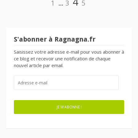
Page
4
1
…
3
5
des
articles
S'abonner à Ragnagna.fr
Saisissez votre adresse e-mail pour vous abonner à
ce blog et recevoir une notification de chaque
nouvel article par email.
ADRESSE
E-
MAIL
JE M'ABONNE !