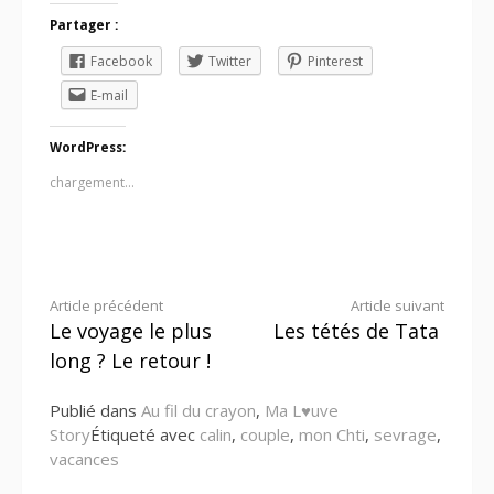
Partager :
Facebook
Twitter
Pinterest
E-mail
WordPress:
chargement…
Lire
Article précédent
Article suivant
Le voyage le plus
Les tétés de Tata
la
long ? Le retour !
suite
Publié dans
Au fil du crayon
,
Ma L♥uve
Story
Étiqueté avec
calin
,
couple
,
mon Chti
,
sevrage
,
vacances