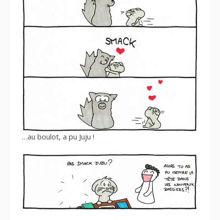
…au boulot, a pu Juju !