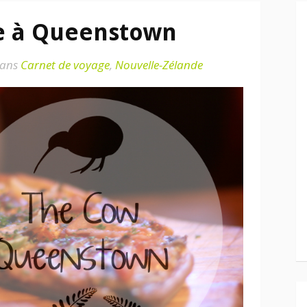
e à Queenstown
ans
Carnet de voyage
,
Nouvelle-Zélande