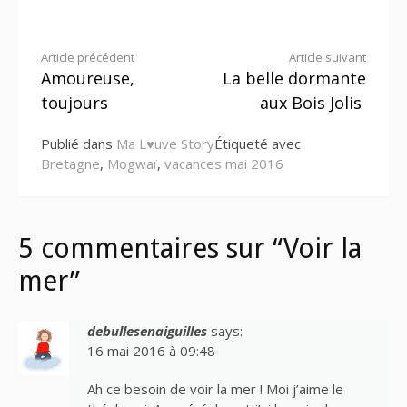
Lire
Article précédent
Article suivant
Amoureuse,
La belle dormante
la
toujours
aux Bois Jolis
suite
Publié dans
Ma L♥uve Story
Étiqueté avec
Bretagne
,
Mogwaï
,
vacances mai 2016
5 commentaires sur “Voir la
mer”
debullesenaiguilles
says:
16 mai 2016 à 09:48
Ah ce besoin de voir la mer ! Moi j’aime le