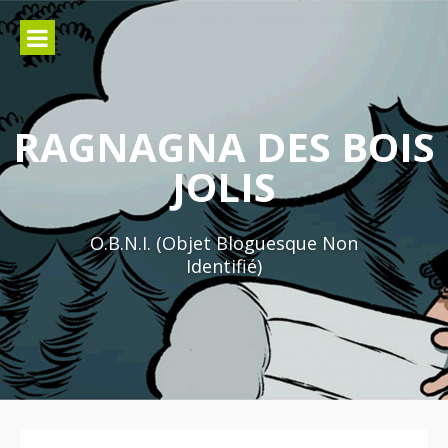
Aller
au
contenu
RAGNAGNA DES BOIS
JOLIS
O.B.N.I. (Objet Bloguesque Non
Identifié)